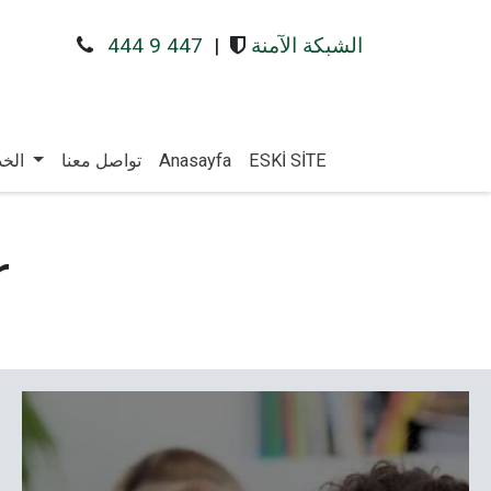
الشبكة الآمنة
|
444 9 447
ESKİ SİTE
Anasayfa
تواصل معنا
الخد
r