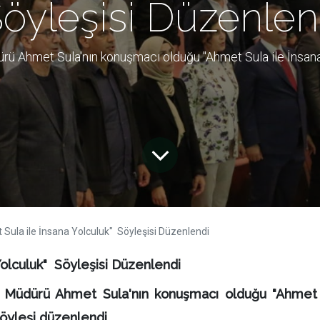
öyleşisi Düzenlen
dürü Ahmet Sula'nın konuşmacı olduğu "Ahmet Sula ile İnsana
 Sula ile İnsana Yolculuk" Söyleşisi Düzenlendi
Yolculuk" Söyleşisi Düzenlendi
yet Müdürü Ahmet Sula'nın konuşmacı olduğu "Ahmet
söyleşi düzenlendi.