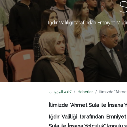
S
Iğdır Valiliği tarafından Emniyet Mü
İlimizde "Ahmet
Haberler
كافة المدونات
İlimizde "Ahmet Sula ile İnsana 
Iğdır Valiliği tarafından Emni
Sula ile İnsana Yolculuk" konulu 