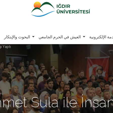
مة الإلكترونية
العيش في الحرم الجامعي
البحوث والإبتكار
ği Yaptı
hmet Sula ile İnsa