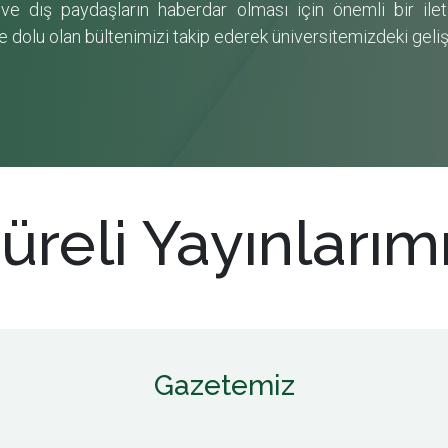
n ve dış paydaşların haberdar olması için önemli bir ileti
le dolu olan bültenimizi takip ederek üniversitemizdeki geli
üreli Yayınlarım
Gazetemiz