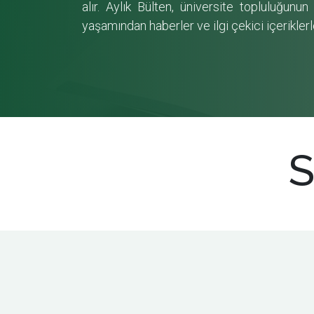
alır. Aylık Bülten, üniversite topluluğunu
yaşamından haberler ve ilgi çekici içerikler
S