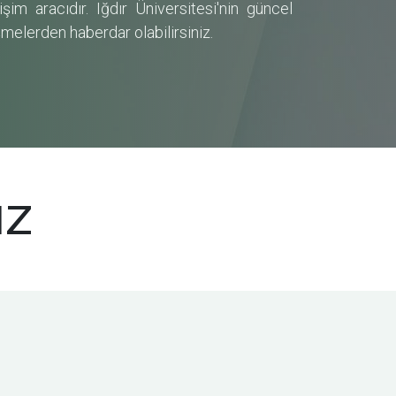
şim aracıdır. Iğdır Üniversitesi'nin güncel
şmelerden haberdar olabilirsiniz.
ız