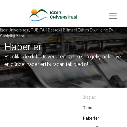
Iğdır Üniversitesi, TÜBİTAK Destekli Bilimsel Eğitim Etkinliğine Ev
Sahipliği Yaptı
Haberler
Etkinliklerle dolu Üniversitemizdeki son gelişmeleri ve
en güncel haberleri buradan takip edin!
Bloglar:
Tümü
Haberler